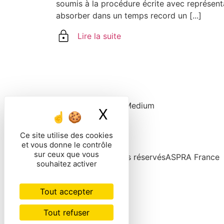
soumis à la procédure écrite avec représenta
absorber dans un temps record un [...]
Lire la suite
X
Masquer le band
Ce site utilise des cookies
et vous donne le contrôle
sur ceux que vous
© 2026 Tous droits réservés
ASPRA France
souhaitez activer
Tout accepter
Tout refuser