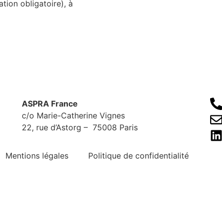
tion obligatoire), à
ASPRA France
eau des cookies
c/o Marie-Catherine Vignes
22, rue d’Astorg – 75008 Paris
Mentions légales
Politique de confidentialité